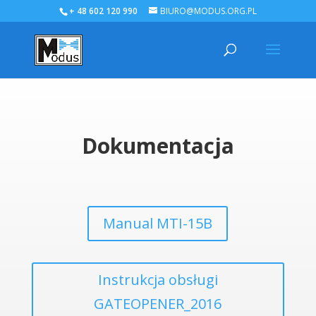
+ 48 602 120 990
BIURO@MODUS.ORG.PL
Dokumentacja
Manual MTI-15B
Instrukcja obsługi
GATEOPENER_2016