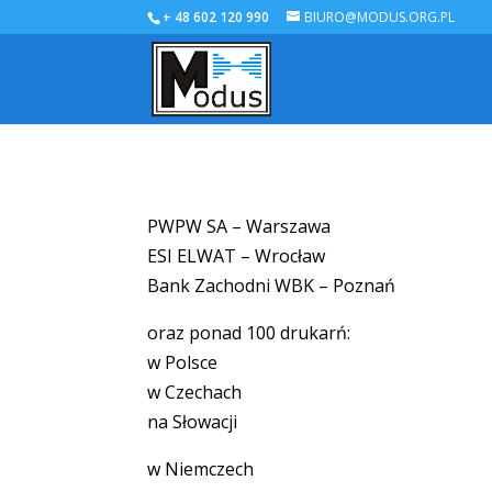
+ 48 602 120 990
BIURO@MODUS.ORG.PL
PWPW SA – Warszawa
ESI ELWAT – Wrocław
Bank Zachodni WBK – Poznań
oraz ponad 100 drukarń:
w Polsce
w Czechach
na Słowacji
w Niemczech